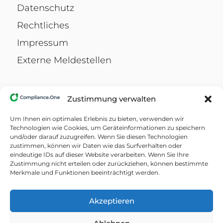
Datenschutz
Rechtliches
Impressum
Externe Meldestellen
Compliance.Wissen
Zustimmung verwalten
Hinweisgeberschutzgesetz
Um Ihnen ein optimales Erlebnis zu bieten, verwenden wir
KI-Verordnung
Technologien wie Cookies, um Geräteinformationen zu speichern
und/oder darauf zuzugreifen. Wenn Sie diesen Technologien
Datenschutz-Grundverordnung
zustimmen, können wir Daten wie das Surfverhalten oder
eindeutige IDs auf dieser Website verarbeiten. Wenn Sie Ihre
Barrierefreiheitsstärkungsgesetz
Zustimmung nicht erteilen oder zurückziehen, können bestimmte
Merkmale und Funktionen beeinträchtigt werden.
Allgemeines Gleichbehandlungsgesetz
NIS2-Richtlinie
Akzeptieren
Digital Operational Resilience Act